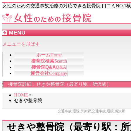
女性のための交通事故治療の対応できる接骨院 口コミNO.1
MENU
メニューを飛ばす
ホーム
Home
接骨院検索
Search
接骨院Q&A
Q&A
運営会社
Company
接骨院詳細：せきや整骨院（最寄り駅：所沢駅）
HOME
»
せきや整骨院
交通事故 通院 所沢駅,交通事故,通院,所沢駅
せきや整骨院（最寄り駅：所