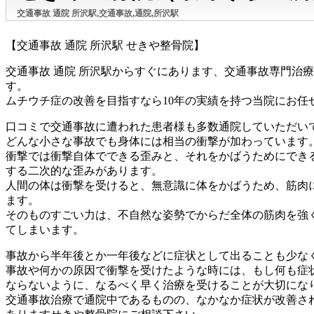
交通事故 通院 所沢駅,交通事故,通院,所沢駅
【交通事故 通院 所沢駅 せきや整骨院】
交通事故 通院 所沢駅からすぐにあります、交通事故専門治
す。
ムチウチ症の改善を目指すなら10年の実績を持つ当院にお任
口コミで交通事故に遭われた患者様も多数通院していただい
どんな小さな事故でも身体には相当の衝撃が加わっています
衝撃では衝撃自体でできる歪みと、それをかばうためにでき
する二次的な歪みがあります。
人間の体は衝撃を受けると、無意識に体をかばうため、筋肉
ます。
そのものすごい力は、不自然な姿勢でからだ全体の筋肉を強
てしまいます。
事故から半年後とか一年後などに症状として出ることも少な
事故や何かの原因で衝撃を受けたような時には、もし何も症
ならないように、なるべく早く治療を受けることが大切にな
交通事故治療で通院中であるものの、なかなか症状が改善さ