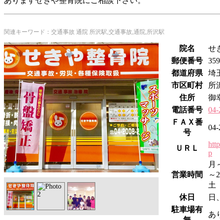
ありますせきや整骨院にご相談下さい。
関連キーワード：交通事故 通院 所沢駅,交通事故,通院,所沢駅
院名
せ
郵便番号
359
都道府県
埼
市区町村
所
住所
御
電話番号
04-
ＦＡＸ番
04-
号
htt
ＵＲＬ
p
月～
営業時間
～2
土 
休日
日
駐車場有
あ
無