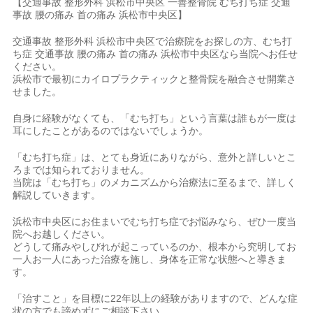
【交通事故 整形外科 浜松市中央区 一善整骨院 むち打ち症 交通
事故 腰の痛み 首の痛み 浜松市中央区】
交通事故 整形外科 浜松市中央区で治療院をお探しの方、むち打
ち症 交通事故 腰の痛み 首の痛み 浜松市中央区なら当院へお任せ
ください。
浜松市で最初にカイロプラクティックと整骨院を融合させ開業さ
せました。
自身に経験がなくても、「むち打ち」という言葉は誰もが一度は
耳にしたことがあるのではないでしょうか。
「むち打ち症」は、とても身近にありながら、意外と詳しいとこ
ろまでは知られておりません。
当院は「むち打ち」のメカニズムから治療法に至るまで、詳しく
解説していきます。
浜松市中央区にお住まいでむち打ち症でお悩みなら、ぜひ一度当
院へお越しください。
どうして痛みやしびれが起こっているのか、根本から究明してお
一人お一人にあった治療を施し、身体を正常な状態へと導きま
す。
「治すこと」を目標に22年以上の経験がありますので、どんな症
状の方でも諦めずにご相談下さい。